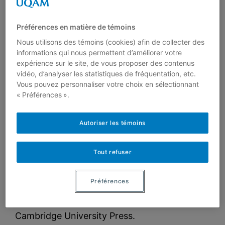
How do attention-shift and foreign language
anxiety interact with objective and subjective
Préférences en matière de témoins
measures of fluency?
Language Teaching
Nous utilisons des témoins (cookies) afin de collecter des
Research, First View.
informations qui nous permettent d’améliorer votre
expérience sur le site, de vous proposer des contenus
Simard, D. (2022). Psycholinguistic processes
vidéo, d’analyser les statistiques de fréquentation, etc.
in L2 oral production. Dans T. Derwing, M.
Vous pouvez personnaliser votre choix en sélectionnant
Munro et D. Thompson (Dir.)
Routledge
« Préférences ».
handbook on second language acquisition
and speaking
. Londres: Routledge.
Autoriser les témoins
Service, E., & Simard, D. (2022). How
Tout refuser
measures of working memory relate to L2
vocabulary. Dans J. D. Schwieter et E. Wen
Préférences
(Dir.),
The Cambridge handbook of working
memory and language
(p. 229-249).
Cambridge University Press.