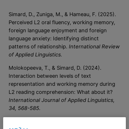
Simard, D., Zuniga, M., & Hameau, F. (2025).
Perceived L2 oral fluency, working memory,
foreign language enjoyment and foreign
language anxiety: Identifying distinct
patterns of relationship.
International Review
of Applied Linguistics.
Molokopeeva, T., & Simard, D. (2024).
Interaction between levels of text
representation and working memory during
L2 reading comprehension: What about it?
International Journal of Applied Linguistics,
34, 568-585.
Simard, D., Zuniga, M., & Hameau, F. (2023).