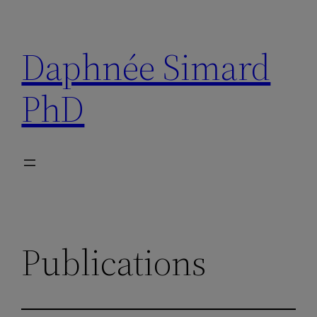
Aller
au
Daphnée Simard
contenu
PhD
Publications