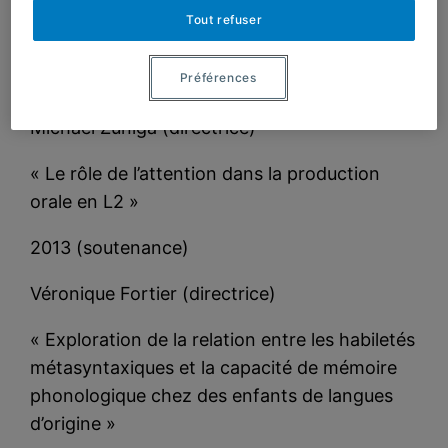
seconde au moyen des autoreformulations
Tout refuser
autoamorcées produites dans une narration»
Préférences
2015 (soutenance)
Michael Zuniga (directrice)
« Le rôle de l’attention dans la production
orale en L2 »
2013 (soutenance)
Véronique Fortier (directrice)
« Exploration de la relation entre les habiletés
métasyntaxiques et la capacité de mémoire
phonologique chez des enfants de langues
d’origine »