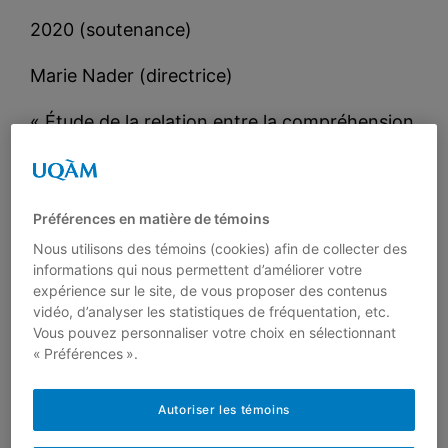
2020 (soutenance)
Marie Nader (directrice)
« Étude de la relation entre la compréhension
écrite, l’habileté métasyntaxique, la
compréhension orale, la mémoire de travail et
la mémoire phonologique chez des enfants
Préférences en matière de témoins
de langue d’origine scolarisés en français:
Nous utilisons des témoins (cookies) afin de collecter des
vers des profils de compreneurs »
informations qui nous permettent d’améliorer votre
expérience sur le site, de vous proposer des contenus
2017 (soutenance)
vidéo, d’analyser les statistiques de fréquentation, etc.
Vous pouvez personnaliser votre choix en sélectionnant
Yong Gang Liu (directrice)
« Préférences ».
« Caractérisation de la production orale de
Autoriser les témoins
sinophones apprenants du français langue